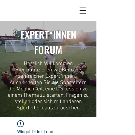
EXPERT*INNEN
FORUM
Herzlich Willkommen
Hier publizieren wir Beiträge
zahlreicher Expert*innen.
Auch erhalten Sie als Sporteltern
die Möglichkeit, eine Diskussion zu
einem Thema zu starten, Fragen zu
stellen oder sich mit anderen
Sporteltern auszutauschen
Widget Didn’t Load