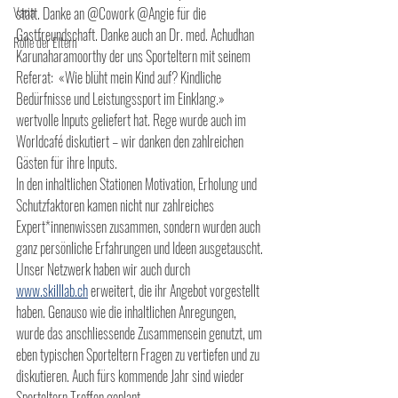
Varia
statt. Danke an @Cowork @Angie für die 
Gastfreundschaft. Danke auch an Dr. med. Achudhan 
Rolle der Eltern
Karunaharamoorthy der uns Sporteltern mit seinem 
Referat:  «Wie blüht mein Kind auf? Kindliche 
Bedürfnisse und Leistungssport im Einklang.» 
wertvolle Inputs geliefert hat. Rege wurde auch im 
Worldcafé diskutiert – wir danken den zahlreichen 
Gästen für ihre Inputs. 
In den inhaltlichen Stationen Motivation, Erholung und 
Schutzfaktoren kamen nicht nur zahlreiches 
Expert*innenwissen zusammen, sondern wurden auch 
ganz persönliche Erfahrungen und Ideen ausgetauscht. 
Unser Netzwerk haben wir auch durch  
www.skilllab.ch
 erweitert, die ihr Angebot vorgestellt 
haben. Genauso wie die inhaltlichen Anregungen, 
wurde das anschliessende Zusammensein genutzt, um 
eben typischen Sporteltern Fragen zu vertiefen und zu 
diskutieren. Auch fürs kommende Jahr sind wieder 
Sporteltern Treffen geplant. 