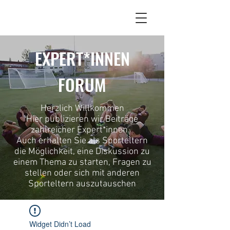
EXPERT*INNEN
FORUM
Herzlich Willkommen
Hier publizieren wir Beiträge
zahlreicher Expert*innen.
Auch erhalten Sie als Sporteltern
die Möglichkeit, eine Diskussion zu
einem Thema zu starten, Fragen zu
stellen oder sich mit anderen
Sporteltern auszutauschen
Widget Didn’t Load